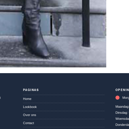
PAGINAS
OPENI
t
Morg
Home
Maandag
Lookbook
Dinsdag:
Over ons
Woensda
Contact
Donderd