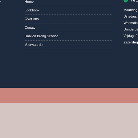
t
Wij 
Home
Maandag
Lookbook
Dinsdag:
Over ons
Woensda
Contact
Donderd
Vrijdag:
9
Haal en Breng Service
Zaterda
Voorwaarden