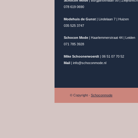
Schocon Mode
| Burgjansenlaan 55 | Zwijndrech
078 619 0690
Modehuis de Gunst
| Lindelaan 7 | Huizen
035 525 3747
Schocon Mode
| Haarlemmerstraat 44 | Leiden
071 785 3928
Mike Schoonerwoerdt
| 06 51 07 70 52
Mail
| info@schoconmode.nl
© Copyright -
Schoconmode